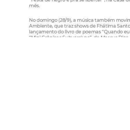
mês.
No domingo (28/9), a música também movime
Ambiente, que traz shows de Fhátima Santos 
lançamento do livro de poemas “Quando eu d
“Mini Crônicas Subversivas”, de Marcus Dias.
Formação
A Vila das Artes está com inscrições abertas
Barão de Camocim será realizado o minicurs
O Agilizo Cultural segue com inscrições abert
Elaboração de Projetos Culturais e Prestaç
Projetos Culturais no Cuca Barra, na Escola
Cultural do Canindezinho, Sede da Regional 
Walter, no Cuca Jangurussu, no Cuca Mondubi
de setembro o programa oferta vagas para as
Projetos Culturais e Prestação de Contas n