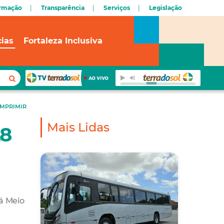
ormação
Transparência
Serviços
Legislação
cias
Fortaleza Inclusiva
IMPRIMIR
Mais Lidas
28
Tá Meio