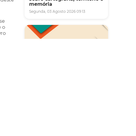
memória
Segunda, 03 Agosto 2026 09:13
se
e o
vro
sa do
Saúde
,
Carreta da Saúde da Mulher
vai ofertar cerca de 2 mil
Centro
atendimentos ginecológicos
é
e de mamas em Fortaleza
durante o mês de agosto
de 22
ação de
Quinta, 06 Agosto 2026 08:43