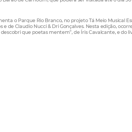
nta o Parque Rio Branco, no projeto Tá Meio Musical Es
e de Claudio Nucci & Dri Gonçalves. Nesta edição, ocorr
escobri que poetas mentem”, de Íris Cavalcante, e do li
 para oficinas nas escolas de Dança e Artes Visuais. Na Ca
o O "patrimônio" à luz das memórias da negritude.
as para as oficinas de Mapa Cultural, Criação de Portfólio
ão de Contas no Cuca Mondubim e de Acessibilidade para
 Pública de Música, na Sede da Regional 3, no Imparh, no 
6, na Escola Prof. Francisco Mattos Dourado, no Cuca Jos
m, no Cuca Pici e no Centro Cultural Belchior. A partir 
 oficinas de Mapa Cultural, Criação de Portfólio, Elabor
o Cuca Jangurussu.