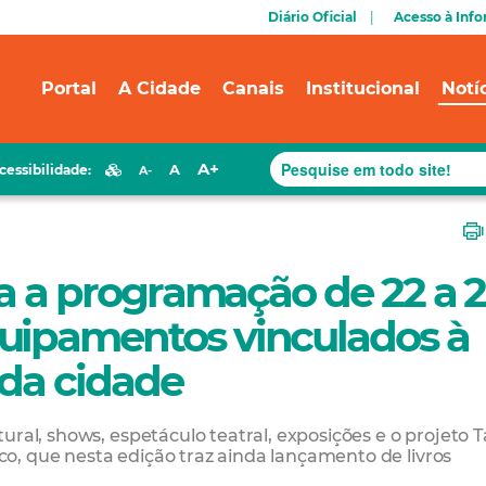
Diário Oficial
Acesso à Inf
Portal
A Cidade
Canais
Institucional
Notí
A+
A
cessibilidade:
A-
ra a programação de 22 a 
uipamentos vinculados à
 da cidade
ural, shows, espetáculo teatral, exposições e o projeto 
o, que nesta edição traz ainda lançamento de livros