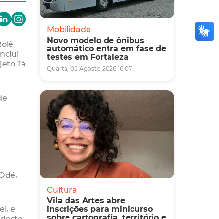
Mobilidade
Novo modelo de ônibus
Rolê
automático entra em fase de
nclui
testes em Fortaleza
jeto Tá
Quarta, 05 Agosto 2026 16:07
de
 Odé,
Cultura
Vila das Artes abre
l, e
inscrições para minicurso
sobre cartografia, território e
 deste