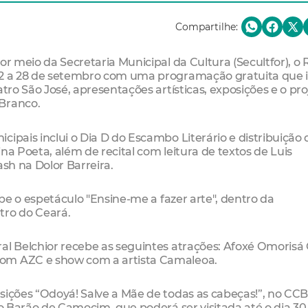
Compartilhe:
or meio da Secretaria Municipal da Cultura (Secultfor), o 
22 a 28 de setembro com uma programação gratuita que i
tro São José, apresentações artísticas, exposições e o pro
 Branco.
ipais inclui o Dia D do Escambo Literário e distribuição 
na Poeta, além de recital com leitura de textos de Luis
ash na Dolor Barreira.
ebe o espetáculo "Ensine-me a fazer arte", dentro da
tro do Ceará.
al Belchior recebe as seguintes atrações: Afoxé Omorisá
com AZC e show com a artista Camaleoa.
sições “Odoyá! Salve a Mãe de todas as cabeças!”, no CCBe
do Barão de Camocim, que poderá ser visitada até o dia 30