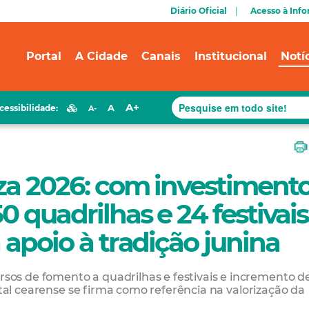
Diário Oficial
Acesso à Inf
Portal
A Cidade
Canais
Institucional
Notí
A+
A
cessibilidade:
A-
za 2026: com investiment
0 quadrilhas e 24 festivais
 apoio à tradição junina
os de fomento a quadrilhas e festivais e incremento d
ital cearense se firma como referência na valorização da