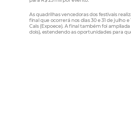
As quadrilhas vencedoras dos festivais real
final que ocorrerá nos dias 30 e 31 de julho
Cals (Expoece). A final também foi ampliad
dois), estendendo as oportunidades para qu
O primeiro dia da final (30/07) será dedicad
da tradição. Nos dias seguintes (31/07 e 01/0
Calendário dos festivais
REGIONAL 01
XVII Festival Junino do Parque Oeste
Data: 20 e 21 de junho
Horário: das 19h às 02h
Local: Quadra Poliesportiva do Parque Oeste
VII Arraiá da Cumade Rosa