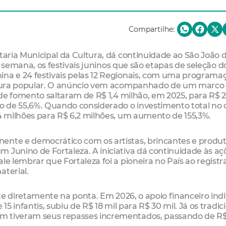
Compartilhe:
etaria Municipal da Cultura, dá continuidade ao São João 
de semana, os festivais juninos que são etapas de seleção d
ina e 24 festivais pelas 12 Regionais, com uma programa
cultura popular. O anúncio vem acompanhado de um marco
s de fomento saltaram de R$ 1,4 milhão, em 2025, para R$ 2
 de 55,6%. Quando considerado o investimento total no c
,4 milhões para R$ 6,2 milhões, um aumento de 155,3%.
ente e democrático com os artistas, brincantes e produ
 Junino de Fortaleza. A iniciativa dá continuidade às aç
le lembrar que Fortaleza foi a pioneira no País ao registr
aterial.
ete diretamente na ponta. Em 2026, o apoio financeiro indi
15 infantis, subiu de R$ 18 mil para R$ 30 mil. Já os tradic
m tiveram seus repasses incrementados, passando de R$ 