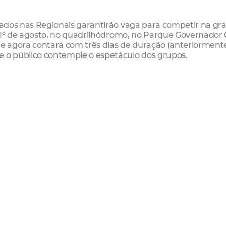
izados nas Regionais garantirão vaga para competir na gr
 e 1º de agosto, no quadrilhódromo, no Parque Governador
a e agora contará com três dias de duração (anteriormen
e o público contemple o espetáculo dos grupos.
o à competição das quadrilhas infantis, garantindo a ren
8), será a vez da disputa acirrada entre as quadrilhas adult
 (Av. Presidente Castelo Branco c/ Rua Jacinto)