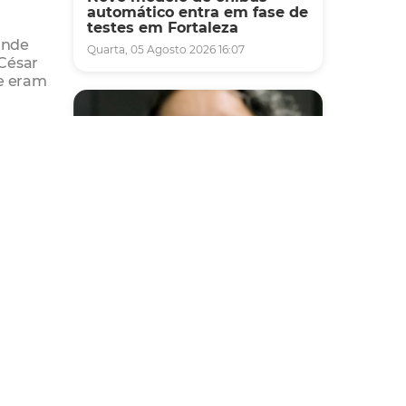
automático entra em fase de
testes em Fortaleza
ande
Quarta, 05 Agosto 2026 16:07
 César
te eram
ovação
as.
Saúde
Fortaleza terá seis postos de
saúde abertos neste sábado
e domingo (1º e 2/8) para
atendimento à população
Sexta, 31 Julho 2026 16:34