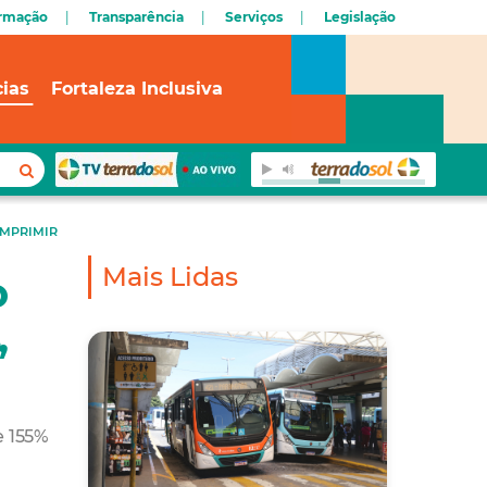
ormação
Transparência
Serviços
Legislação
cias
Fortaleza Inclusiva
IMPRIMIR
Mais Lidas
o
,
e 155%