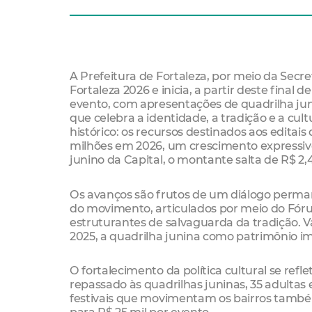
A Prefeitura de Fortaleza, por meio da Secr
Fortaleza 2026 e inicia, a partir deste final 
evento, com apresentações de quadrilha jun
que celebra a identidade, a tradição e a 
histórico: os recursos destinados aos editai
milhões em 2026, um crescimento expressivo
junino da Capital, o montante salta de R$ 2
Os avanços são frutos de um diálogo perman
do movimento, articulados por meio do Fórum
estruturantes de salvaguarda da tradição. Va
2025, a quadrilha junina como patrimônio im
O fortalecimento da política cultural se refl
repassado às quadrilhas juninas, 35 adultas e 
festivais que movimentam os bairros també
para R$ 25 mil por evento.