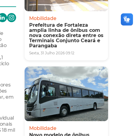
Mobilidade
Prefeitura de Fortaleza
amplia linha de ônibus com
de
nova conexão direta entre os
o
Terminais Conjunto Ceará e
ção
Parangaba
Sexta, 31 Julho 2026 09:12
,1
iclo
tores
ões
ar, em
vidual
ionais
Mobilidade
18 mil
Novo modelo de ônibus