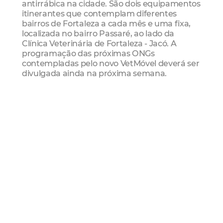
antirrábica na cidade. São dois equipamentos
itinerantes que contemplam diferentes
bairros de Fortaleza a cada mês e uma fixa,
localizada no bairro Passaré, ao lado da
Clínica Veterinária de Fortaleza - Jacó. A
programação das próximas ONGs
contempladas pelo novo VetMóvel deverá ser
divulgada ainda na próxima semana.
Para o secretário de Proteção e Bem-Estar
Animal, Marcel Girão, a expansão do número
de VetMóveis da cidade representa uma
ampliação da cobertura da rede de
assistência pública veterinária. “Com mais
um VetMóvel, nesse novo formato, será
possível atender de forma mais ágil os
protetores de animais e ONGs que atuam em
abrigos e pontos de abandono das ruas de
Fortaleza, garantindo a continuidade do
trabalho importantíssimo que fazem”,
destaca.