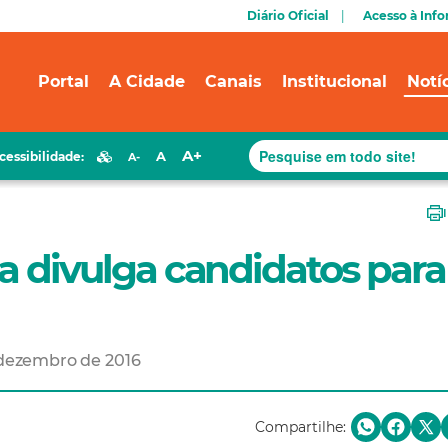
Diário Oficial
Acesso à Inf
Portal
A Cidade
Canais
Institucional
Notí
A+
A
cessibilidade:
A-
ra divulga candidatos para
e dezembro de 2016
Compartilhe: