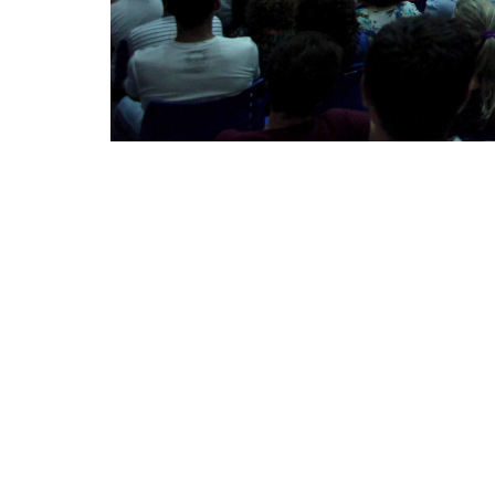
Os eleitos tomarão posse como representantes da Soci
representantes do Poder Público, em fevereiro de 2017
O Conselho Municipal de Política Cultural 
vagas da sociedade civil relativas ao seu ma
ocorrerão no período de 13 a 16 de dezembr
locais de votação está disponível no
Edital
).
Para este pleito, serão eleitos conselheiros p
Região Administrativa I, Território da Região 
Território da Região Administrativa V, Territó
Administrativa Centro, Artesanato, Cultura 
Organizações Não-Governamentais, Produtor