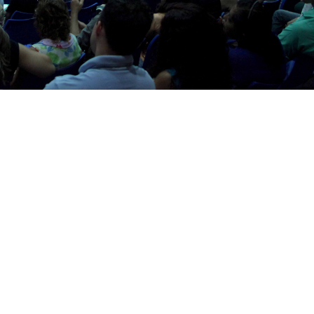
edade Civil no Conselho Municipal de Política Cultural, juntamente com 
 (Foto: Thiago Gaspar)
(CMPC) torna público os canditatos para preenchimento da
ndato 2017/2018. Confira a lista dos candidatos
aqui
. As el
o de 2016, no horário das 9h às 17h (o cronograma comple
ara 16 linguagens/territórios/representações: Território da
Administrativa II, Território da Região Administrativa IV,
rio da Região Administrativa VI, Território da Região
Tradicional e Popular, Dança, Humor, Literatura, Moda, Mú
es Culturais e Teatro.