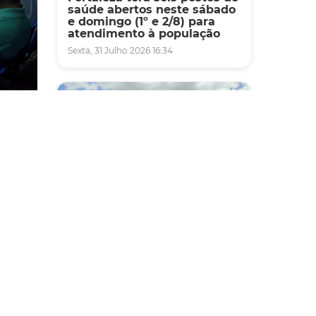
saúde abertos neste sábado
e domingo (1º e 2/8) para
atendimento à população
Sexta, 31 Julho 2026 16:34
os
s
eições
to com
Mobilidade
Novo modelo de ônibus
automático entra em fase de
testes em Fortaleza
Quarta, 05 Agosto 2026 16:07
sica,