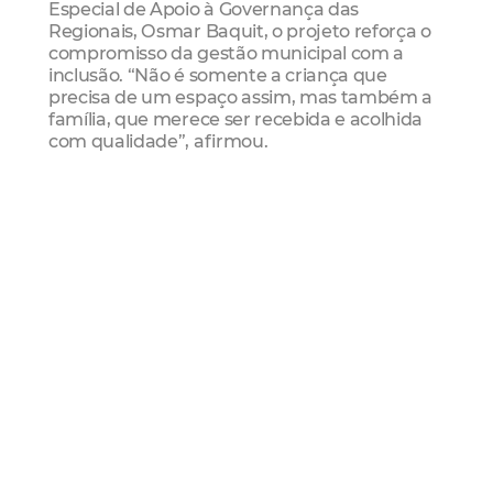
Especial de Apoio à Governança das
Regionais, Osmar Baquit, o projeto reforça o
compromisso da gestão municipal com a
inclusão. “Não é somente a criança que
precisa de um espaço assim, mas também a
família, que merece ser recebida e acolhida
com qualidade”, afirmou.
“A sala da Ciptea enriqueceu a experiência de
atendimento para as nossas famílias atípicas.
Hoje, não oferecemos apenas um serviço,
mas um abraço acolhedor. De janeiro a
agosto, já realizamos mais de 250
atendimentos e entregamos cerca de 100
carteirinhas”, ressaltou a secretária da
Regional 8, Bá.
Para Eveline da Silva, mãe de Alicia Loren,
que recebeu a Ciptea na ocasião, a novidade
chegou em boa hora. “O acolhimento aqui já
era muito bom, e agora melhorou ainda mais
com essa sala climatizada e preparada para