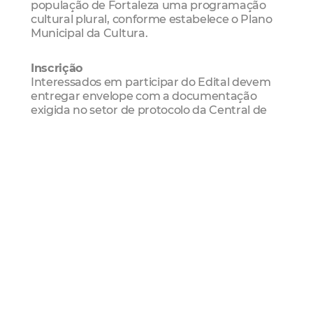
população de Fortaleza uma programação
cultural plural, conforme estabelece o Plano
Municipal da Cultura.
Inscrição
Interessados em participar do Edital devem
entregar envelope com a documentação
exigida no setor de protocolo da Central de
Licitações da Prefeitura Fortaleza, situado na
Avenida Heráclito Graça, nº 750, Bairro
Centro, de segunda a sexta-feira, das 08h às
12h e das 13h às 17h.
A abertura dos envelopes será realizada em
sessão pública às 10h do dia 13 de outubro de
2021, encerrando as inscrições nesse horário,
na sede da Central de Licitações da
Prefeitura de Fortaleza.
Serviço
Edital de Credenciamento de Artistas 2021