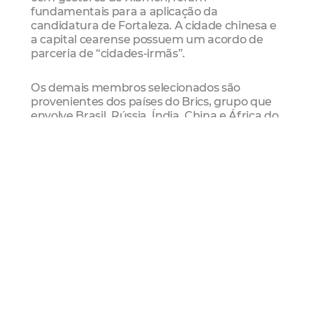
fundamentais para a aplicação da
candidatura de Fortaleza. A cidade chinesa e
a capital cearense possuem um acordo de
parceria de “cidades-irmãs”.
Os demais membros selecionados são
provenientes dos países do Brics, grupo que
envolve Brasil, Rússia, Índia, China e África do
Sul, e de países parceiros do Brics, como
Uganda, Nigéria, Cuba e Malásia, e de outros
países em desenvolvimento, entre eles
Zimbábue, Bangladesh, Catar, Paquistão,
Camboja, entre outros.
Segundo a coordenadora-adjunta da
Secretaria de Relações Internacionais (SRI) de
Fortaleza, Gabrielli Ripardo, a cooperação
técnica e o aprendizado mútuo entre os
países do Brics são fundamentais para a
construção de políticas públicas mais
inovadoras e sustentáveis.