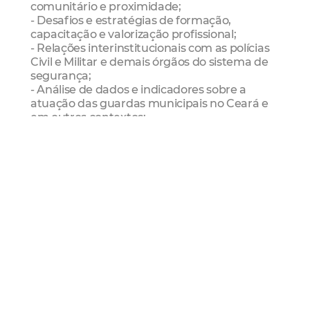
comunitário e proximidade;
- Desafios e estratégias de formação,
capacitação e valorização profissional;
- Relações interinstitucionais com as polícias
Civil e Militar e demais órgãos do sistema de
segurança;
- Análise de dados e indicadores sobre a
atuação das guardas municipais no Ceará e
em outros contextos;
- Impactos sociais, territoriais e comunitários
da presença das guardas;
- Políticas públicas de prevenção à violência;
- Uso de tecnologias, inovação e boas práticas
na atuação das guardas;
- Participação social, controle externo e
mecanismos de transparência;
- Estudos comparativos, relatos de
experiências, análises de casos concretos e
avaliações de políticas públicas.
Dúvidas e informações:
comite.cientifico@supesp.ce.gov.br