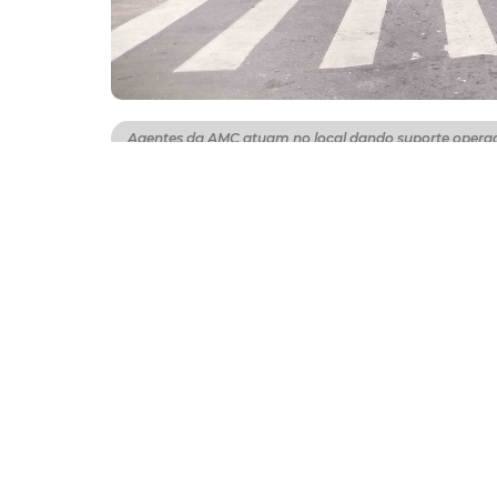
Agentes da AMC atuam no local dando suporte operac
Para viabilizar as obras da Linha Leste do M
Trânsito e Cidadania (AMC) iniciou no último 
trecho da interdição acontece entre as rua
local dando suporte operacional à intervenç
Em virtude da medida, quem trafega pela Rua
direita na Rua 24 de Maio, à esquerda na 
Sampaio. No local, estão sendo realizados s
da linha. A previsão é que a via seja libera
trabalhos continuam sem a necessidade de i
Linhas de ônibus