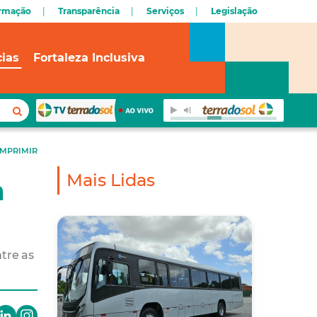
ormação
Transparência
Serviços
Legislação
cias
Fortaleza Inclusiva
IMPRIMIR
Mais Lidas
a
tre as