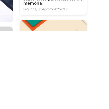
memória
Segunda, 03 Agosto 2026 09:13
pal de
a. O
 no
Saúde
à
Carreta da Saúde da Mulher
vai ofertar cerca de 2 mil
ilação
atendimentos ginecológicos
s
e de mamas em Fortaleza
durante o mês de agosto
Quinta, 06 Agosto 2026 08:43