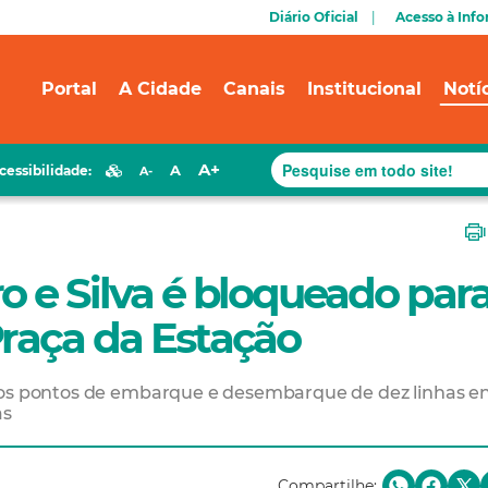
Diário Oficial
Acesso à Inf
Portal
A Cidade
Canais
Institucional
Notí
A+
A
cessibilidade:
A-
o e Silva é bloqueado par
Praça da Estação
 os pontos de embarque e desembarque de dez linhas en
as
Compartilhe: