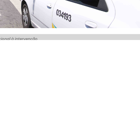
ional à intervenção
etrô de Fortaleza na Praça da Estação, a Autarquia Munici
domingo (11/08) o bloqueio provisório na Rua Castro e Silv
s 24 de Maio e General Sampaio. Agentes do órgão atuam
ão.
 Castro e Silva, no sentido Centro/Aldeota, deve entrar 
Rua São Paulo e à esquerda novamente na Rua General
erviços necessários para a construção de um poço de vent
da para o tráfego em quatro meses. Depois desse período, o
ntervenção viária.