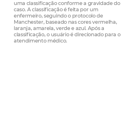
uma classificação conforme a gravidade do
caso. A classificação é feita por um
enfermeiro, seguindo o protocolo de
Manchester, baseado nas cores vermelha,
laranja, amarela, verde e azul. Após a
classificação, o usuário é direcionado para o
atendimento médico.
A UPA de porte III (que é o caso do
Jangurussu e Pirambu) tem capacidade de
realizar 450 atendimentos diários, possui
uma equipe composta de 42 médicos, 24
enfermeiros, três assistentes sociais, cinco
bioquímicos, 30 técnicos de enfermagem,
quatro técnicos de laboratório, sete técnicos
de radiologia, quatro auxiliares de transporte,
quatro auxiliares de farmácia, cinco auxiliares
de laboratório e quatro copeiras. As unidades
possuem ainda dois aparelhos de
eletrocardiograma, um de raios-x e o serviço
completo de exames laboratoriais.