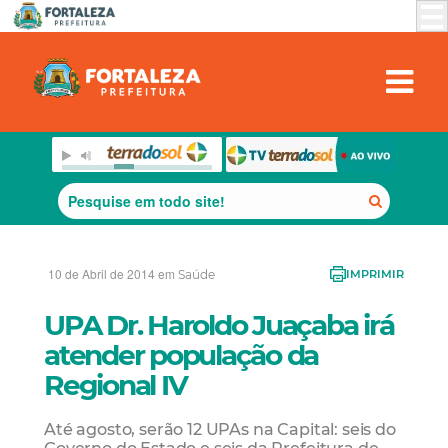
10 de Abril de 2014 em
Saúde
IMPRIMIR
UPA Dr. Haroldo Juaçaba irá
atender população da
Regional IV
Até agosto, serão 12 UPAs na Capital: seis do