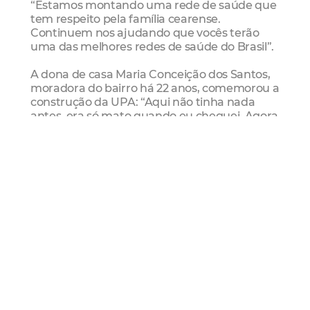
“Estamos montando uma rede de saúde que
tem respeito pela família cearense.
Continuem nos ajudando que vocês terão
uma das melhores redes de saúde do Brasil”.
A dona de casa Maria Conceição dos Santos,
moradora do bairro há 22 anos, comemorou a
construção da UPA: “Aqui não tinha nada
antes, era só mato quando eu cheguei. Agora
temos posto de saúde e essa UPA. O
atendimento 24h é muito bom, pois doença
não tem hora, né?”.
Saiba mais
Já foram inauguradas duas UPAs com gestão
municipal, localizadas nos bairros Jangurussu
e Grande Pirambu. Além disso, Roberto
Cláudio assinou as ordens de serviço para a
construção de mais duas UPAs em Fortaleza,
no Grande Bom Jardim e Vila Velha. Até o
próximo mês, o Prefeito assina a sexta ordem
de serviço para a construção da UPA do