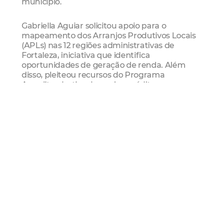
município.
Gabriella Aguiar solicitou apoio para o
mapeamento dos Arranjos Produtivos Locais
(APLs) nas 12 regiões administrativas de
Fortaleza, iniciativa que identifica
oportunidades de geração de renda. Além
disso, pleiteou recursos do Programa
Acredita, destinado a microcrédito para
empreendedores, para ações do Plano
Fortaleza Inclusiva, que busca autonomia
econômica de famílias vulneráveis.
Na área de segurança alimentar, a vice-
prefeita destacou a necessidade de
financiamento para estruturar bancos de
alimentos, restaurantes populares e cozinhas
solidária, bem como entre o Ministério do
Desenvolvimento Social (MDS) e o município
de Fortaleza, para criar um fluxo de
encaminhamento de usuários de drogas e
população em situação de rua a entidades