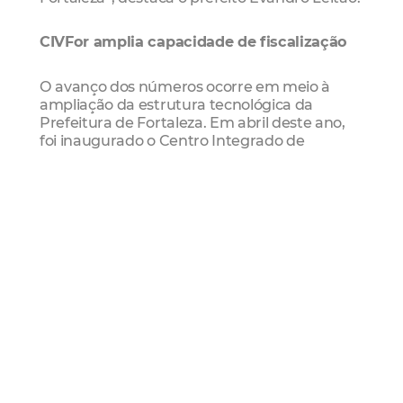
CIVFor amplia capacidade de fiscalização
O avanço dos números ocorre em meio à
ampliação da estrutura tecnológica da
Prefeitura de Fortaleza. Em abril deste ano,
foi inaugurado o Centro Integrado de
Videomonitoramento de Fortaleza (CIVFor),
equipamento que reúne mais de 7 mil
câmeras espalhadas pela cidade e utiliza
recursos de inteligência artificial para
monitoramento em tempo real.
O sistema integra diversos órgãos municipais
e estaduais, permitindo maior agilidade na
identificação de irregularidades e no
acionamento das equipes responsáveis pela
fiscalização e resposta operacional. Entre as
funcionalidades utilizadas estão câmeras
com visão 360 graus, visão noturna e
ferramentas de inteligência artificial voltadas