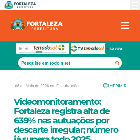
06 de Maio de 2026 em
Fiscalização
IMPRIMIR
Videomonitoramento:
Fortaleza registra alta de
639% nas autuações por
descarte irregular; número
já supera todo 2025