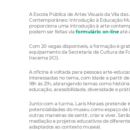
A Escola Pública de Artes Visuais da Vila das
Contemporâneo: Introdução à Educação Museal
proporciona uma introdução à arte contemp
podem ser feitas via
formulário on-line
até 
Com 20 vagas disponíveis, a formação é gratu
equipamento da Secretaria da Cultura de Fort
Iracema (ICI).
A oficina é voltada para pessoas arte-educa
interessadas no tema, com idade a partir de
18h às 21h, abrangendo temas como história 
educação, acessibilidade, diversidade e prát
Junto com a turma, Laris Moraes pretende in
potencialidades do museu como espaço de im
outras maneiras de sentir, criar e viver. S
mediação e projetos educativos de diferente
adaptados ao contexto museal.