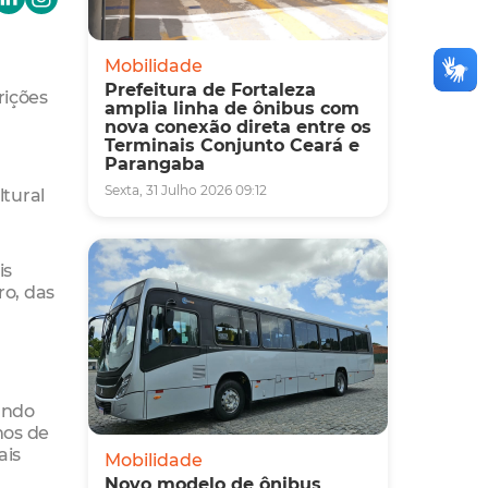
Mobilidade
Prefeitura de Fortaleza
rições
amplia linha de ônibus com
nova conexão direta entre os
Terminais Conjunto Ceará e
Parangaba
Sexta, 31 Julho 2026 09:12
ltural
is
ro, das
ando
nos de
ais
Mobilidade
Novo modelo de ônibus