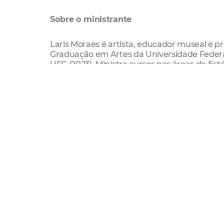
Sobre o ministrante
Laris Moraes é artista, educador museal e 
Graduação em Artes da Universidade Federa
UFC (2023). Ministra cursos nas áreas de Est
Contemporânea.
Serviço
Oficina Poéticas da Arte no Contemporâneo
Data: 10 a 14 de novembro
Horário: 18h a 21h
Local: Vila das Artes (Rua 24 de Maio, 1221 – 
Inscrições até as 18h do dia 6 de novembr
Vagas: 20
Classificação indicativa: 16+