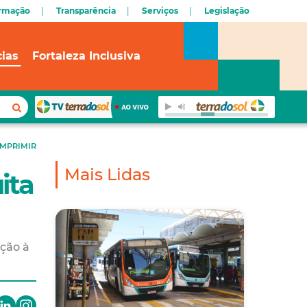
ormação
Transparência
Serviços
Legislação
cias
Fortaleza Inclusiva
IMPRIMIR
Mais Lidas
ita
ção à