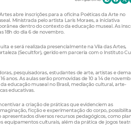
 Artes abre inscrições para a oficina Poéticas da Arte no
. Ministrada pelo artista Laris Moraes, a iniciativa
orânea dentro do contexto da educação museal. As insc
as 18h do dia 6 de novembro.
ita e será realizada presencialmente na Vila das Artes,
aleza (Secultfor), gerido em parceria com o Instituto Cu
doras, pesquisadoras, estudantes de arte, artistas e dema
 16 anos. As aulas serão promovidas de 10 a 14 de novemb
da educação museal no Brasil, mediação cultural, arte-
icas educativas.
centivar a criação de práticas que evidenciem as
aginação, ficção e experimentação do corpo, possibilit
erão apresentados diversos recursos pedagógicos, como pla
s equipamentos culturais, além da prática de jogos teatr