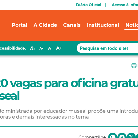
Diário Oficial
Acesso à Inf
Portal
A Cidade
Canais
Institucional
Notí
A+
A
cessibilidade:
A-
20 vagas para oficina gratu
seal
ão ministrada por educador museal propõe uma introdu
doras e demais interessadas no tema
Compartilhe: