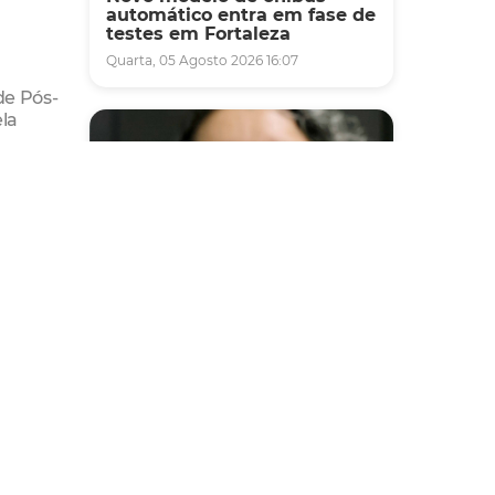
automático entra em fase de
testes em Fortaleza
Quarta, 05 Agosto 2026 16:07
de Pós-
la
Saúde
Fortaleza terá seis postos de
saúde abertos neste sábado
e domingo (1º e 2/8) para
atendimento à população
Sexta, 31 Julho 2026 16:34