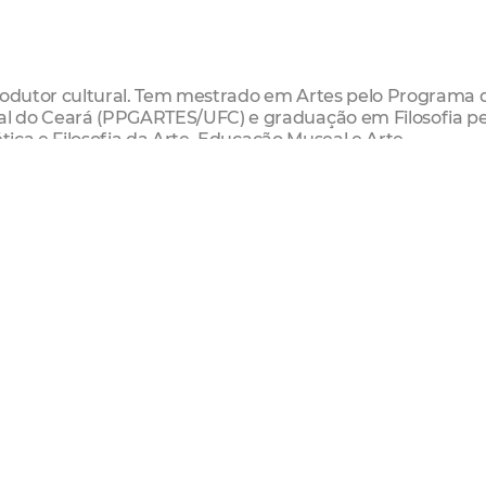
produtor cultural. Tem mestrado em Artes pelo Programa 
l do Ceará (PPGARTES/UFC) e graduação em Filosofia pe
ética e Filosofia da Arte, Educação Museal e Arte
: Introdução à Educação Museal
Centro)
o