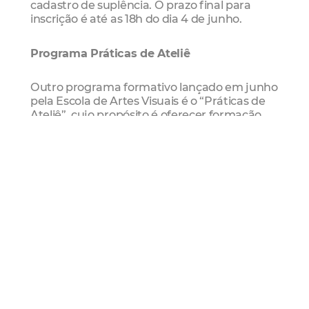
cadastro de suplência. O prazo final para
inscrição é até as 18h do dia 4 de junho.
Programa Práticas de Ateliê
Outro programa formativo lançado em junho
pela Escola de Artes Visuais é o “Práticas de
Ateliê”, cujo propósito é oferecer formação
técnica de média duração, com foco em
desenho e pintura. O primeiro curso, “Traço e
Forma – Fundamentos do desenho a carvão e
grafite”, será ministrado pelo artista e
arquiteto Fabrício Porto. As inscrições
seguem abertas até as 18h do dia 4 de junho.
Exposição “Arquivos do Fim” em cartaz no
CCBel
A exposição “Arquivos do Fim: Uma Coleção
para o Futuro”, composta por obras
desenvolvidas por estudantes da 7ª turma do