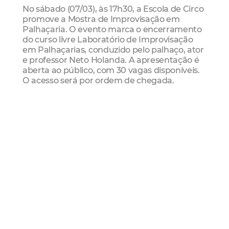
No sábado (07/03), às 17h30, a Escola de Circo
promove a Mostra de Improvisação em
Palhaçaria. O evento marca o encerramento
do curso livre Laboratório de Improvisação
em Palhaçarias, conduzido pelo palhaço, ator
e professor Neto Holanda. A apresentação é
aberta ao público, com 30 vagas disponíveis.
O acesso será por ordem de chegada.
Dança
Já a Escola Pública de Dança, em parceria
com o Coletivo Riddims, abre inscrições para
a residência artística Mãos para o Alto: Dança,
Enfrentamento e Poéticas Periféricas. A
atividade será realizada de 16 a 27 de março e
propõe uma investigação sobre dança,
território e corpos dissidentes na cidade.
Além de, se apresentar como uma partilha
metodológica da pesquisa/obra Baculejo,
propondo uma residência em dança