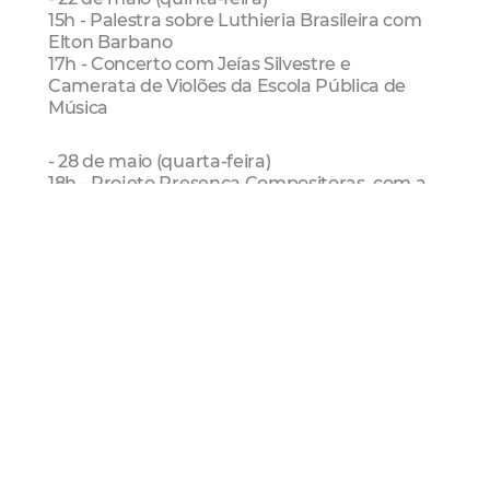
15h - Palestra sobre Luthieria Brasileira com
Elton Barbano
17h - Concerto com Jeías Silvestre e
Camerata de Violões da Escola Pública de
Música
- 28 de maio (quarta-feira)
18h - Projeto Presença Compositoras, com a
diretora e flautista Sara Rebeca
Mais Lidas