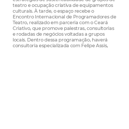
teatro e ocupação criativa de equipamentos
culturais. À tarde, o espaço recebe o
Encontro Internacional de Programadores de
Teatro, realizado em parceria com o Ceará
Criativo, que promove palestras, consultorias
e rodadas de negócios voltadas a grupos
locais. Dentro dessa programação, haverá
consultoria especializada com Felipe Assis,
focada na circulação de grupos em festivais
nacionais e internacionais. O Encontro se
estende até quarta-feira (12/9), último dia do
festival.
XVI Festival de Teatro de Fortaleza
Com o tema “Fortaleza dos Coletivos: Entre
Cenas e Memórias”, a 16ª edição do Festival
de Teatro de Fortaleza valoriza a força criativa
dos coletivos que moldam a identidade local.
A programação, iniciada em 31 de agosto, se
estende até 12 de setembro e inclui 37