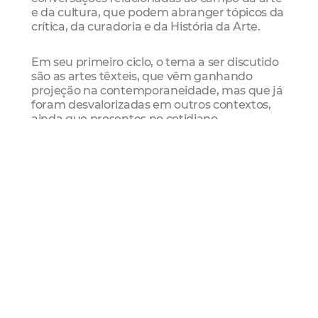
e da cultura, que podem abranger tópicos da
crítica, da curadoria e da História da Arte.
Em seu primeiro ciclo, o tema a ser discutido
são as artes têxteis, que vêm ganhando
projeção na contemporaneidade, mas que já
foram desvalorizadas em outros contextos,
ainda que presentes no cotidiano.
Sobre as ministrantes
Arara Hari é artista-pesquisadora, diretora de
arte, figurinista e designer com atuação em
projetos interdisciplinares. Graduada em
Design - Moda pela Universidade Federal do
Ceará (UFC), sua prática articula saberes
tradicionais, sustentabilidade e processos
têxteis contemporâneos, atuando entre o
sertão e o litoral do Ceará.