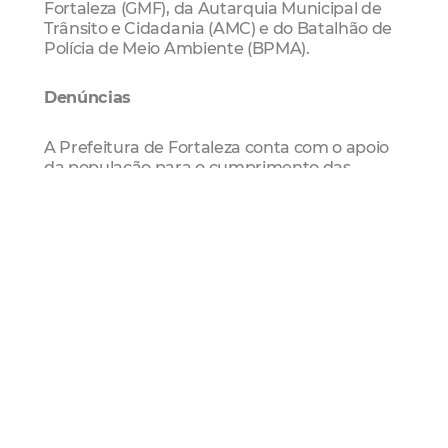
Fortaleza (GMF), da Autarquia Municipal de
Trânsito e Cidadania (AMC) e do Batalhão de
Polícia de Meio Ambiente (BPMA).
Denúncias
A Prefeitura de Fortaleza conta com o apoio
da população para o cumprimento das
medidas sanitárias de prevenção à Covid-19.
Denúncias de irregularidades podem ser
feitas por meio do aplicativo Fiscalize
Fortaleza (disponível para Android e IOS), do
site
https://denuncia.agefis.fortaleza.ce.gov.br
e
do telefone 156. Denúncias sobre
aglomerações também podem ser
comunicadas ao 190.
Fiscalização
Agefis
Guarda Municipal
Gmf