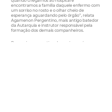
quando chegamos ao hospital e
encontramos a família daquele enfermo com
um sorriso no rosto e o olhar cheio de
esperança aguardando pelo órgão”, relata
Agamenon Pergentino, mais antigo batedor
da Autarquia e instrutor responsável pela
formação dos demais companheiros.
Para acionar esse tipo de serviço, após a
família autorizar a doação do órgão, a Central
de Transplantes deve entrar em contato com
a AMC. Numa operação como essa, seis
motociclistas batedores são suficientes para
garantir a rapidez no trajeto e,
consequentemente, dar nova chance de vida
a quem necessita.
Transporte de coração
Em 90% dos casos, a AMC auxilia no
deslocamento de coração, órgão que desde a
retirada, o transporte e a implantação no
paciente até voltar a bater não pode