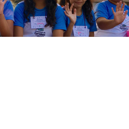
dades entre 6 e 10 anos
no de Fortaleza assistiram, na manhã desta terça-feira (0
O primeiro filme a gente nunca esquece”, coletânea de fil
rogramação do 27º Cine Ceará e celebra os 100 anos do g
no, com idades entre 6 e 10 anos. A visita ao cinema fez 