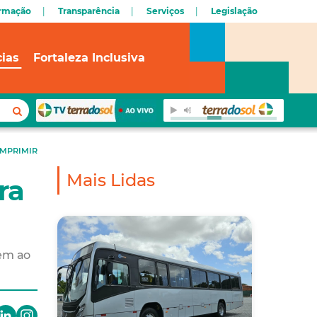
ormação
Transparência
Serviços
Legislação
cias
Fortaleza Inclusiva
IMPRIMIR
Mais Lidas
ra
gem ao