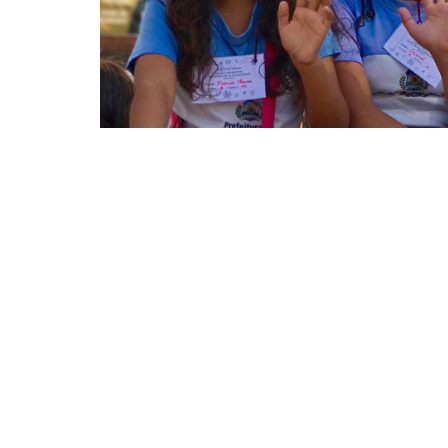
Participaram da atividade estudantes do 3º ano, com i
Alunos de escolas da Rede Municipal de Ensi
no Cineteatro São Luiz, à mostra especial "
curta-metragem brasileiros que integra a p
animação brasileira.
Participaram da atividade estudantes do 3º a