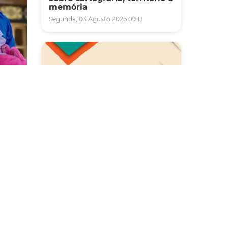
memória
Segunda, 03 Agosto 2026 09:13
Saúde
Carreta da Saúde da Mulher
8/08),
vai ofertar cerca de 2 mil
mes de
atendimentos ginecológicos
e de mamas em Fortaleza
ênero
durante o mês de agosto
Quinta, 06 Agosto 2026 08:43
parte