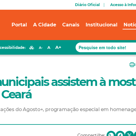
Diário Oficial
Acesso à Inf
Portal
A Cidade
Canais
Institucional
Notí
A+
A
cessibilidade:
A-
unicipais assistem à most
 Ceará
 de ações do Agosto+, programação especial em homena
Compartilhe: