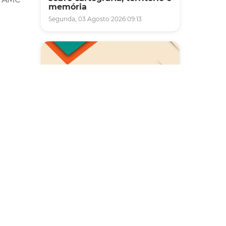
memória
Segunda, 03 Agosto 2026 09:13
Saúde
Carreta da Saúde da Mulher
vai ofertar cerca de 2 mil
atendimentos ginecológicos
e de mamas em Fortaleza
durante o mês de agosto
Quinta, 06 Agosto 2026 08:43