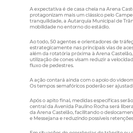
A expectativa é de casa cheia na Arena Cast
protagonizam mais um clássico pelo Campe
tranquilidade, a Autarquia Municipal de Tr
mobilidade no entorno do estádio.
Ao todo, 50 agentes e orientadores de tráfeg
estrategicamente nas principais vias de ace
além da rotatória próxima à Arena Castelão, 
utilização de cones visam reduzir a velocid
fluxo de pedestres.
A ação contará ainda com o apoio do videomo
Os tempos semafóricos poderão ser ajustad
Após o apito final, medidas específicas serão
central da Avenida Paulino Rocha será libe
da Arena Castelão, facilitando o deslocame
e Messejana e reduzindo possíveis retenções
Em situações de ocorrências de trânsito ou