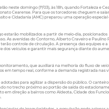
elão neste domingo (1º/03), às 18h, quando Fortaleza e Ce
onato Cearense. Para que os torcedores cheguem e sai
ânsito e Cidadania (AMC) preparou uma operação especial
o estarão mobilizados a partir de meio-dia, posicionados
sso. As avenidas do Contorno, Alberto Craveiro e Paulino 
terão controle de circulação. A presença das equipes e a
ade dos veículos e garantir mais segurança diante do aum
nitoramento, que auxiliará na melhoria do fluxo de veíc
os em tempo real, conforme a demanda registrada nas vi
 adotadas para agilizar a dispersão do público. O canteiro
rado no trecho próximo ao portão de saída do estacionam
nto em direção a bairros como Aldeota, Cidade dos Funcio
.
 denúncias de irregularidades, a população pode acionar