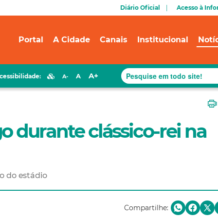
Diário Oficial
Acesso à Inf
Portal
A Cidade
Canais
Institucional
Notí
A+
A
cessibilidade:
A-
o durante clássico-rei na
o do estádio
Compartilhe: