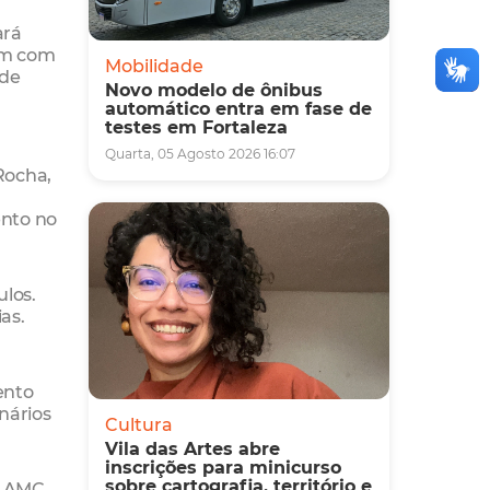
ará
am com
Mobilidade
 de
Novo modelo de ônibus
automático entra em fase de
testes em Fortaleza
Quarta, 05 Agosto 2026 16:07
Rocha,
ento no
ulos.
as.
ento
nários
Cultura
Vila das Artes abre
inscrições para minicurso
sobre cartografia, território e
 a AMC