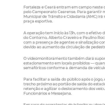
Fortaleza e Ceará entram em campo neste do
pelo Campeonato Cearense. Para garantir mai
Municipal de Trânsito e Cidadania (AMC) irá
praça esportiva.
A operação tem início às 13h, com o efetivo d
do Contorno, Alberto Craveiro e Paulino Ro
com a presença de agentes e sinalização com
devido ao aumento da circulação de pedestr
O videomonitoramento também dará suporte 
estacionamento em locais proibidos — quanto
semafóricos conforme a demanda de veícul
Para facilitar a saída do público após o jogo
trecho próximo ao portão de saída do estac
retenção e agilizar o deslocamento dos veíc
Funcionários e Messejana.
Em caso de ocorrências de trânsito ou denú