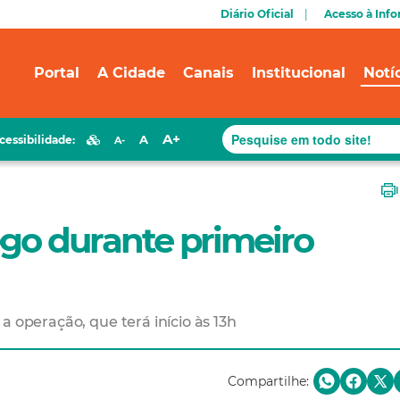
Diário Oficial
Acesso à Inf
Portal
A Cidade
Canais
Institucional
Notí
A+
A
cessibilidade:
A-
ego durante primeiro
a operação, que terá início às 13h
Compartilhe: