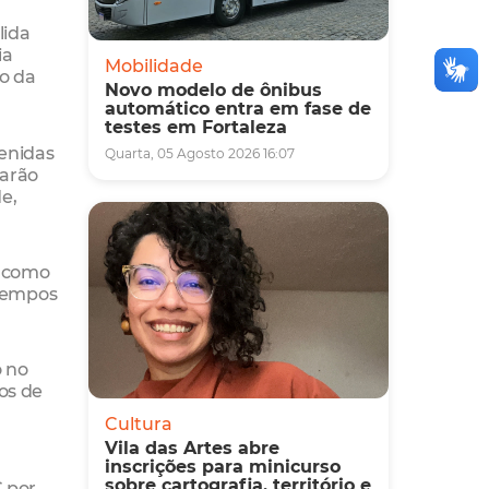
lida
ia
Mobilidade
no da
Novo modelo de ônibus
automático entra em fase de
testes em Fortaleza
venidas
Quarta, 05 Agosto 2026 16:07
tarão
e,
— como
 tempos
o no
os de
Cultura
Vila das Artes abre
inscrições para minicurso
sobre cartografia, território e
C por