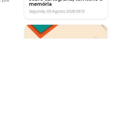
memória
Segunda, 03 Agosto 2026 09:13
Saúde
Carreta da Saúde da Mulher
vai ofertar cerca de 2 mil
atendimentos ginecológicos
e de mamas em Fortaleza
durante o mês de agosto
Quinta, 06 Agosto 2026 08:43