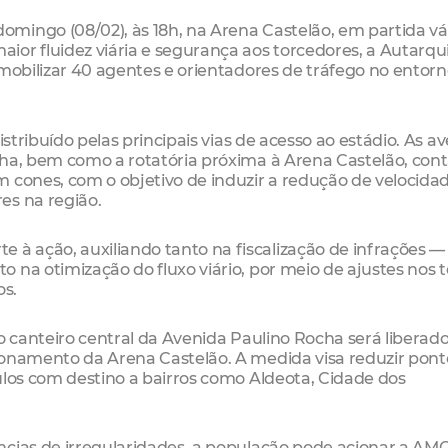
mingo (08/02), às 18h, na Arena Castelão, em partida vá
or fluidez viária e segurança aos torcedores, a Autarqu
 mobilizar 40 agentes e orientadores de tráfego no entor
istribuído pelas principais vias de acesso ao estádio. As a
cha, bem como a rotatória próxima à Arena Castelão, con
 cones, com o objetivo de induzir a redução de velocidad
es na região.
à ação, auxiliando tanto na fiscalização de infrações 
 na otimização do fluxo viário, por meio de ajustes nos
os.
, o canteiro central da Avenida Paulino Rocha será liberad
ionamento da Arena Castelão. A medida visa reduzir pont
ulos com destino a bairros como Aldeota, Cidade dos
ncias de irregularidades, a população pode acionar a AM