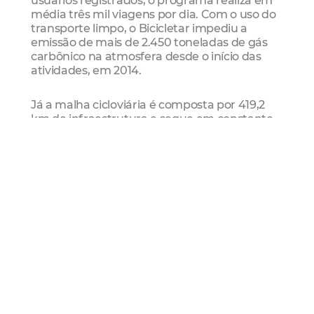
usuários registrados, o programa realiza em
média três mil viagens por dia. Com o uso do
transporte limpo, o Bicicletar impediu a
emissão de mais de 2.450 toneladas de gás
carbônico na atmosfera desde o início das
atividades, em 2014.
Já a malha cicloviária é composta por 419,2
km de infraestrutura e segue em constante
expansão. Na Av. Porto Velho, por exemplo,
3,62 km de espaço exclusivo para usuário de
bike já está em processo de sinalização.
Reconhecimento mundial
Fortaleza é a grande vencedora do
novo
programa “Bloomberg Initiative for Cycling
Infrastructure (Bici)”
que incentiva a
priorização da bicicleta como meio de
deslocamento. O anúncio ocorreu na última
sexta-feira (02/06).