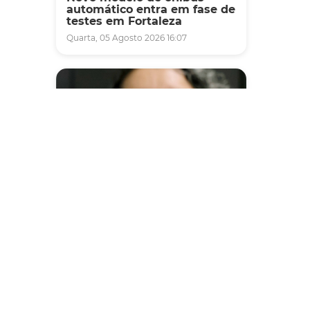
automático entra em fase de
testes em Fortaleza
Quarta, 05 Agosto 2026 16:07
Saúde
Fortaleza terá seis postos de
saúde abertos neste sábado
e domingo (1º e 2/8) para
atendimento à população
Sexta, 31 Julho 2026 16:34