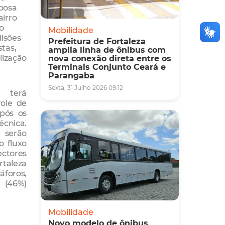
bosa
irro
o
Mobilidade
lisões
Prefeitura de Fortaleza
tas,
amplia linha de ônibus com
lização
nova conexão direta entre os
Terminais Conjunto Ceará e
Parangaba
Sexta, 31 Julho 2026 09:12
 terá
ole de
pós os
écnica.
 serão
o fluxo
ctores
rtaleza
foros,
 (46%)
Mobilidade
Novo modelo de ônibus