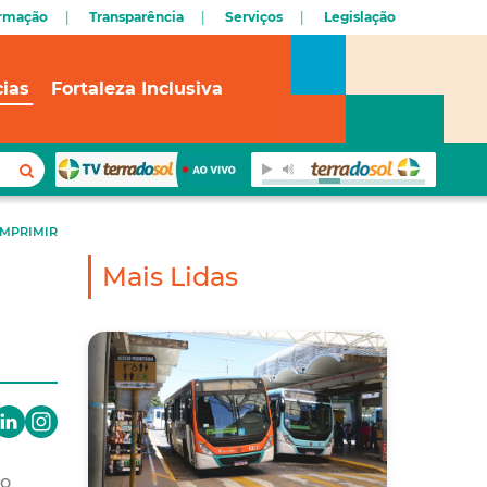
ormação
Transparência
Serviços
Legislação
cias
Fortaleza Inclusiva
IMPRIMIR
Mais Lidas
vo