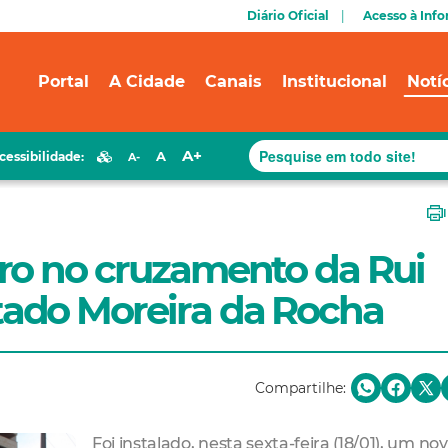
Diário Oficial
Acesso à Inf
Portal
A Cidade
Canais
Institucional
Notí
A+
A
cessibilidade:
A-
ro no cruzamento da Rui
ado Moreira da Rocha
Compartilhe:
Foi instalado, nesta sexta-feira (18/01), um no