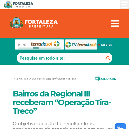
13 de Maio de 2013 em
Infraestrutura
IMPRIMIR
Bairros da Regional III
receberam “Operação Tira-
Treco”
O objetivo da ação foi recolher lixos