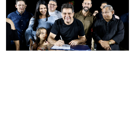
Sexta, 17 Julho 2026 12:33
Prefeito Evandro Leitão
autoriza início das obras de
urbanização do entorno da
Lagoa da Paupina
O prefeito Evandro Leitão autorizou, nesta quinta-feira (16/7), o
início das obras de urbanização do entorno da Lagoa da
Paupina, na Regional 6. Executada por meio da Secretaria