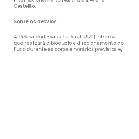
Castelão.
Sobre os desvios
A Polícia Rodoviária Federal (PRF) informa
que realizará o bloqueio e direcionamento do
fluxo durante as obras e horários previstos e,
portanto, solicita aos motoristas que
trafegam pela região que diminuam a
velocidade nas proximidades do local para
evitar acidentes.
As obras acontecerão em quatro etapas,
assim como os bloqueios.
Confira abaixo as indicações dos desvios
Etapa 1 - Quarta-feira (25/09)
O trecho da marginal da BR-116 no sentido