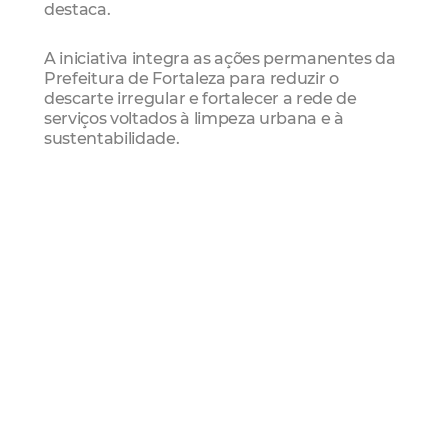
destaca.
A iniciativa integra as ações permanentes da
Prefeitura de Fortaleza para reduzir o
descarte irregular e fortalecer a rede de
serviços voltados à limpeza urbana e à
sustentabilidade.
Confira os Ecopontos que terão horário
estendido:
Regional 1
Barra do Ceará — Rua Graça Aranha com
Travessa 14 de Maio, Barra do Ceará
Leste Oeste — Avenida Presidente Castelo
Branco, em frente ao nº 2958, Leste Oeste
Cristo Redentor — Avenida Presidente
Castelo Branco, em frente ao nº 3879
Álvaro Weyne — Rua José Acioli, esquina com
Avenida Tenente Lisboa, Álvaro Weyne
Ecopolo Pirambu — Rua Costa Matos x Vila
do Mar, Pirambu