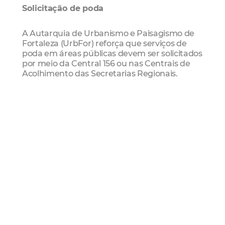
Solicitação de poda
A Autarquia de Urbanismo e Paisagismo de
Fortaleza (UrbFor) reforça que serviços de
poda em áreas públicas devem ser solicitados
por meio da Central 156 ou nas Centrais de
Acolhimento das Secretarias Regionais.
Já em imóveis particulares, a poda depende
de autorização prévia da Regional
competente, mediante apresentação de
documentação técnica, incluindo laudo
agronômico e Plano de Gerenciamento de
Resíduos Sólidos (PGRS), entre outros
requisitos previstos na legislação municipal.
O que diz o Código da Cidade
Art. 868
. Cortar, podar, transplantar, suprimir
ou realizar quaisquer intervenções em