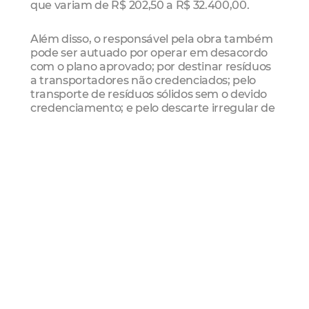
que variam de R$ 202,50 a R$ 32.400,00.
Além disso, o responsável pela obra também
pode ser autuado por operar em desacordo
com o plano aprovado; por destinar resíduos
a transportadores não credenciados; pelo
transporte de resíduos sólidos sem o devido
credenciamento; e pelo descarte irregular de
resíduos de construção.
Saiba como emitir o PGRCC em Fortaleza
“Sem esse planejamento adequado, os
resíduos da construção civil acabam sendo
descartados de forma irregular, contribuindo
para a formação de pontos de lixo,
degradação ambiental e obstrução de
galerias de drenagem”, ressalta a gerente de
capacitação da Agefis, Tatiana Barroso.
O que diz o Código da Cidade (Lei