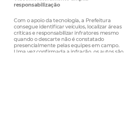
responsabilização
Com o apoio da tecnologia, a Prefeitura
consegue identificar veículos, localizar áreas
críticas e responsabilizar infratores mesmo
quando o descarte não é constatado
presencialmente pelas equipes em campo.
Uma vez confirmada a infração, os autos são
lavrados pela Agefis e enviados via postal
para o endereço cadastrado do proprietário
do veículo.
Apenas em 2026, já foram realizadas 722
autuações por descarte irregular de resíduos
sólidos com base em imagens captadas pelas
câmeras do sistema.
Denúncias
A população pode acionar a fiscalização por