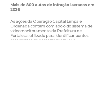
Mais de 800 autos de infração lavrados em
2026
As ações da Operação Capital Limpa e
Ordenada contam com apoio do sistema de
videomonitoramento da Prefeitura de
Fortaleza, utilizado para identificar pontos
recorrentes de descarte irregular e
responsabilizar infratores mesmo sem
abordagem presencial das equipes de
fiscalização. Apenas em 2026, já foram
realizadas 812 autuações por descarte
irregular de resíduos sólidos com base em
imagens captadas pelas câmeras do sistema.
Denúncias
A população pode acionar a fiscalização por
meio da Central 156 e do aplicativo Fiscalize
Fortaleza (disponível para Android e iOS).