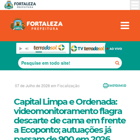
07 de Julho de 2026 em
Fiscalização
IMPRIMIR
Capital Limpa e Ordenada:
videomonitoramento flagra
descarte de cama em frente
a Ecoponto; autuações já
passam de 900 em 2026