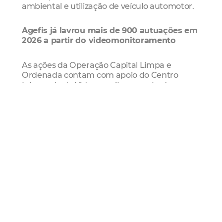
ambiental e utilização de veículo automotor.
Agefis já lavrou mais de 900 autuações em
2026 a partir do videomonitoramento
As ações da Operação Capital Limpa e
Ordenada contam com apoio do Centro
Integrado de Videomonitoramento de
Fortaleza (CIVFor), utilizado para identificar
pontos recorrentes de descarte irregular e
responsabilizar infratores mesmo sem
abordagem presencial das equipes de
fiscalização. Somente em 2026, a Prefeitura
de Fortaleza já lavrou 909 autos de infração
com base em imagens captadas pelas
câmeras do sistema.
Denúncias
A população pode acionar a fiscalização por