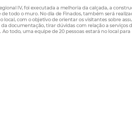
ional IV, foi executada a melhoria da calçada, a constr
 e de todo o muro. No dia de Finados, também será realiz
local, com o objetivo de orientar os visitantes sobre ass
 da documentação, tirar dúvidas com relação a serviços 
. Ao todo, uma equipe de 20 pessoas estará no local para
ntido pela Regional V, espera no dia de Finados a visita
lebração de duas missas e de um ato ecumênico. As mis
ecumênico às 10h, celebrados respectivamente pelo Padre
 Fernando (Igreja Brasileira Ortodoxa). Para proporcio
, a Regional V orienta os visitantes a levar alguma identifi
ional estará presente com 120 servidores e irá contar ain
rquia Municipal de Trânsito (AMC) e Guarda Municipal de
r a segurança e agilidade. Também estarão trabalhando 3
 (velas, flores e coroas) e lanches.