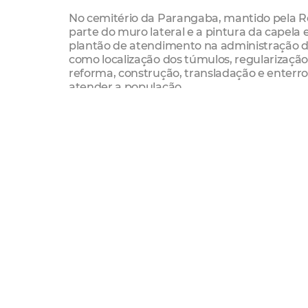
No cemitério da Parangaba, mantido pela Reg
parte do muro lateral e a pintura da capela
plantão de atendimento na administração do 
como localização dos túmulos, regularização
reforma, construção, transladação e enterro
atender a população.
Já o Cemitério Parque Bom Jardim (CPBJ), ma
aproximadamente 40 mil pessoas. Haverá ce
ocorrerão nos horários de 8h e 16h e o ato 
Watson Holanda, Padre Marcos Antonio e Dom
rapidez e precisão na localização dos jazigos
dos parentes enterrados no cemitério. A Reg
com a parceria da Policia Militar (PM), Auta
Fortaleza que estarão no local para garanti
ambulantes que vão vender artigos religiosos,
SERVIÇO