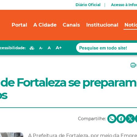
Diário Oficial
Acesso à Inf
Portal
A Cidade
Canais
Institucional
Notí
A+
A
cessibilidade:
A-
 de Fortaleza se preparam
os
Compartilhe:
A Prefeitura de Fortaleza, por meio da Empr