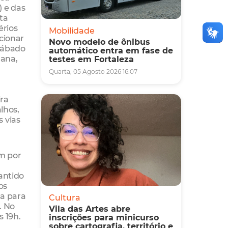
 e das
sta
rios
Mobilidade
rcionar
Novo modelo de ônibus
sábado
automático entra em fase de
mana,
testes em Fortaleza
Quarta, 05 Agosto 2026 16:07
ira
lhos,
s vias
m por
antido
os
ra para
Cultura
. No
Vila das Artes abre
s 19h.
inscrições para minicurso
sobre cartografia, território e