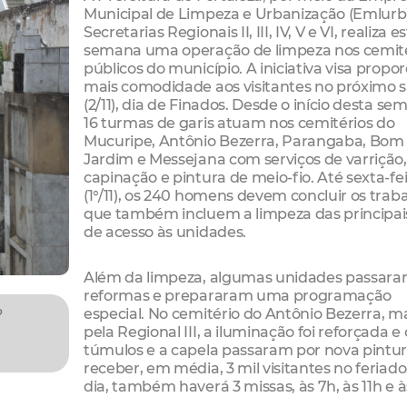
Municipal de Limpeza e Urbanização (Emlurb)
Secretarias Regionais II, III, IV, V e VI, realiza e
semana uma operação de limpeza nos cemité
públicos do município. A iniciativa visa propo
mais comodidade aos visitantes no próximo 
(2/11), dia de Finados. Desde o início desta se
16 turmas de garis atuam nos cemitérios do
Mucuripe, Antônio Bezerra, Parangaba, Bom
Jardim e Messejana com serviços de varrição,
capinação e pintura de meio-fio. Até sexta-fe
(1°/11), os 240 homens devem concluir os traba
que também incluem
a limpeza das principai
de acesso às unidades.
Além da limpeza, algumas unidades passara
reformas e prepararam uma programação
especial. No cemitério do Antônio Bezerra, m
o
pela Regional III, a iluminação foi reforçada e 
túmulos e a capela passaram por nova pintu
receber, em média, 3 mil visitantes no feriado
dia, também haverá 3 missas, às 7h, às 11h e à