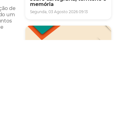
memória
ução de
Segunda, 03 Agosto 2026 09:13
ado um
untos
de
 de
sas
nar
cação
da
Saúde
Carreta da Saúde da Mulher
0
vai ofertar cerca de 2 mil
atendimentos ginecológicos
e de mamas em Fortaleza
durante o mês de agosto
Quinta, 06 Agosto 2026 08:43