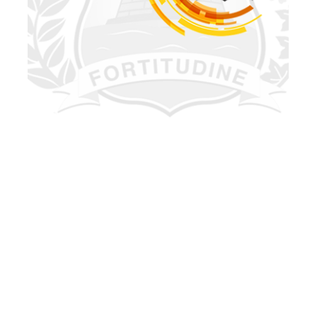
Quinta, 31 Outubro 2013 11:54
Cemitérios públicos de
Fortaleza se preparam
para o dia de Finados
A Prefeitura de Fortaleza, por meio da Empresa Municipal
de Limpeza e Urbanização (Emlurb) e das Secretarias
Regionais II, III, IV, V e VI, realiza esta semana uma
operação de limpeza nos cemitérios públicos do
município. A iniciativa visa proporciona...
Fortaleza
Dia De Finados
Emlurb