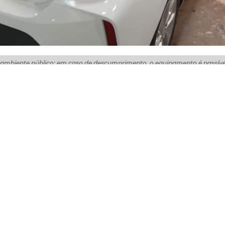
 ambiente público; em caso de descumprimento, o equipamento é passíve
s) realizou 84 fiscalizações relacionadas à poluição sonor
ciado em 16 de janeiro. No período, foram lavradas 13 aut
 paredões utilizados de forma irregular.
is distribuídos pela cidade quanto por meio de equipes vo
ente na verificação de eventos realizados em espaço púb
pamentos sonoros.
tirada dos equipamentos, os responsáveis foram autuado
arço de 2011, que veda a utilização de sistemas de som
s logradouros públicos do município. A norma estabelece
 multa sempre que houver descumprimento.