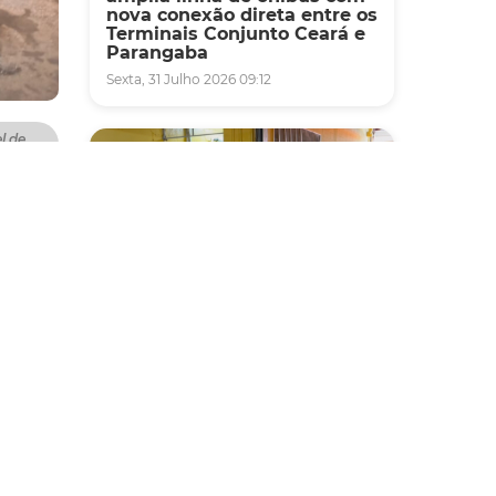
nova conexão direta entre os
Terminais Conjunto Ceará e
Parangaba
Sexta, 31 Julho 2026 09:12
l de
a
uações
lantes,
lico
Fiscalização
Agefis apreende cerca de
duas toneladas de alimentos
impróprios para consumo
s
em supermercado de
Messejana
 a
Quinta, 30 Julho 2026 13:01