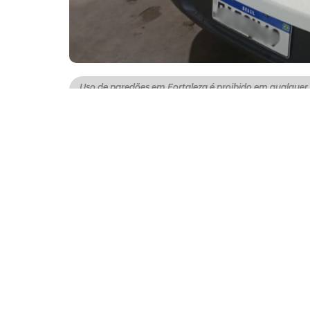
Uso de paredões em Fortaleza é proibido em qualquer
apreensão e o infrator de aplicação de multa
A Agência de Fiscalização de Fortaleza (Agefi
durante o Ciclo Carnavalesco da Capital, ini
e 11 notificações, além da apreensão de sete
As ações ocorreram tanto nos 25 polos oficia
que atuaram em diversos bairros, especialm
sem autorização e no uso irregular de equi
Nos casos envolvendo paredões, além da re
conforme a Lei Municipal nº 9.756, de 4 de m
automotivos em vias, praças, praias e demai
apreensão do equipamento e aplicação de