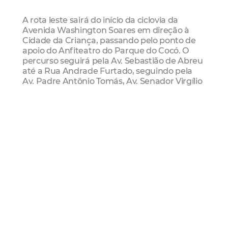
A rota leste sairá do início da ciclovia da
Avenida Washington Soares em direção à
Cidade da Criança, passando pelo ponto de
apoio do Anfiteatro do Parque do Cocó. O
percurso seguirá pela Av. Sebastião de Abreu
até a Rua Andrade Furtado, seguindo pela
Av. Padre Antônio Tomás, Av. Senador Virgílio
Távora, Av. Antônio Justa, Av. Abolição, Av.
Beira-Mar (podendo acessar pela ciclovia
paisagística para o Mercado dos Peixes), Av.
Historiador Raimundo Girão, Av. Alberto
Nepomuceno, Rua Dr. João Moreira, Rua
Floriano Peixoto, Rua Pedro Pereira até a
Cidade da Criança.
Rota oeste
A rota oeste vai ligar o Parque Rachel de
Queiroz, no bairro Presidente Kennedy, à
Cidade da Criança e à Av. Beira-Mar. O