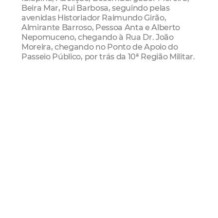
Beira Mar, Rui Barbosa, seguindo pelas
avenidas Historiador Raimundo Girão,
Almirante Barroso, Pessoa Anta e Alberto
Nepomuceno, chegando à Rua Dr. João
Moreira, chegando no Ponto de Apoio do
Passeio Público, por trás da 10ª Região Militar.
Ciclofaixa De Lazer
Domingo
Parque Do Cocó
Passeio Público
Centro
SCSP
Paitt
Mais Lidas