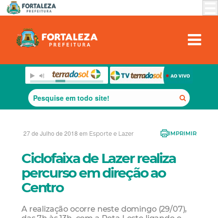
27 de Julho de 2018 em
Esporte e Lazer
IMPRIMIR
Ciclofaixa de Lazer realiza
percurso em direção ao
Centro
A realização ocorre neste domingo (29/07),