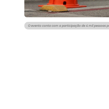
O evento conta com a participação de 4 mil pessoas p
A Prefeitura de Fortaleza realiza a 247ª edi
com rotas especiais, de 7h às 13h, em direç
Aldeota. Com isso, as Rotas Leste, Oeste e 
trajetos iniciando nos tradicionais pontos d
Senhora Aparecida e Anfiteatro do Parque 
A Ciclofaixa de Lazer conta com apoio da Gu
do Serviço de Atendimento Móvel de Urgênci
haverá aluguel de bicicletas para quem desej
cultura, passa por importantes vias históricas
Idealizada em dezembro de 2014 pela Secreta
meio do Plano de Ações Imediatas de Transpor
consolida-se como uma importante opção de l