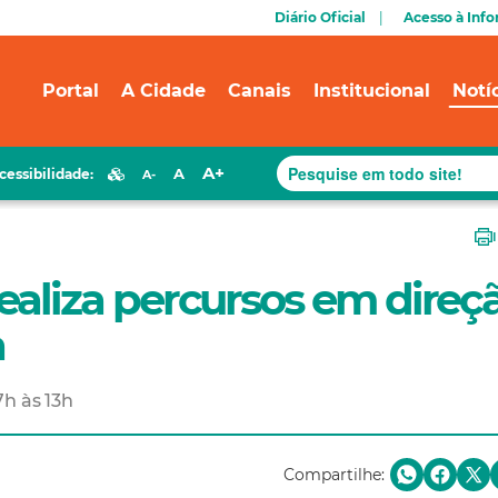
Diário Oficial
Acesso à Inf
Portal
A Cidade
Canais
Institucional
Notí
A+
A
cessibilidade:
A-
realiza percursos em direç
a
7h às 13h
Compartilhe: