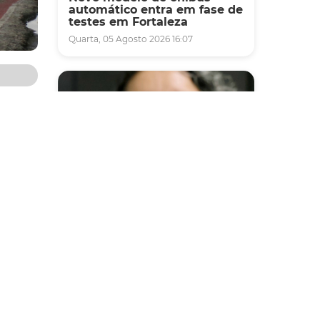
automático entra em fase de
testes em Fortaleza
Quarta, 05 Agosto 2026 16:07
necendo
rro
m
C) e
Saúde
có,
Fortaleza terá seis postos de
e e
saúde abertos neste sábado
e domingo (1º e 2/8) para
atendimento à população
, por
Sexta, 31 Julho 2026 16:34
tiva o