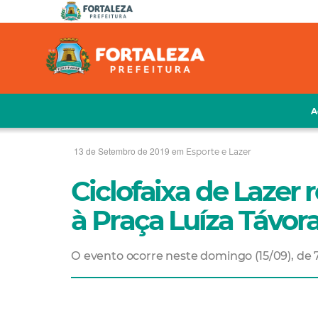
A
13 de Setembro de 2019 em
Esporte e Lazer
Ciclofaixa de Lazer 
à Praça Luíza Távor
O evento ocorre neste domingo (15/09), de 