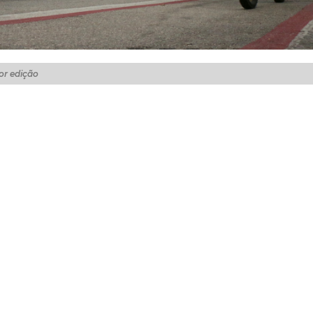
or edição
ção da Ciclofaixa de Lazer, neste domingo (15/09), perma
ão à Praça Luiza Távora, na Avenida Santos Dumont, no bai
Sul conectam os bairros São Gerardo, Montese e Cocó, co
e apoio, que ficam na Praça Jonas de Freitas, Praça Nossa
do Cocó.
arda Municipal, da Autarquia de Trânsito e Cidadania (AM
a (SAMU) ao longo dos trajetos. No ponto de apoio do Co
ar participar do evento, que, além de incentivar o esport
 da capital.
ria Municipal de Conservação e Serviços Públicos (SCSP)
te e Trânsito de Fortaleza (PAITT), a Ciclofaixa de Lazer
azer, esporte e cultura aos domingos da capital e incen