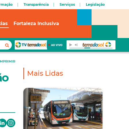
ormação
Transparência
Serviços
Legislação
cias
Fortaleza Inclusiva
IMPRIMIR
Mais Lidas
ão