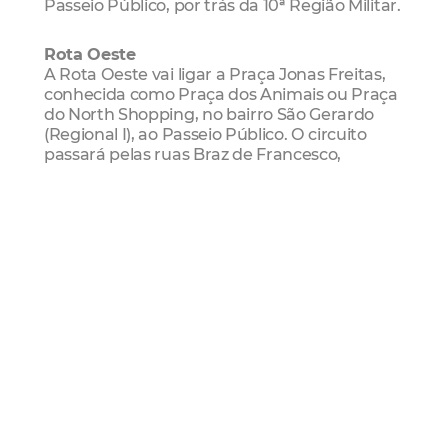
Passeio Público, por trás da 10ª Região Militar.
Rota Oeste
A Rota Oeste vai ligar a Praça Jonas Freitas,
conhecida como Praça dos Animais ou Praça
do North Shopping, no bairro São Gerardo
(Regional I), ao Passeio Público. O circuito
passará pelas ruas Braz de Francesco,
seguindo pela Avenida Bezerra de Menezes,
depois pela Rua Justiniano de Serpa, em
seguida para as avenidas Domingos Olímpio,
Antônio Sales, Rua Carlos Vasconcelos,
seguindo para o Aterro, aonde se conectará
com a Rota Leste.
Rota Sul
A Rota Sul vai ligar a Praça da Igreja Nossa
Senhora Aparecida, no bairro Montese
(Regional IV), ao Passeio Público. O percurso
partirá da Avenida Professor Gomes de
Matos, seguindo pela Rua Pré Nove, depois
pela Avenida dos Expedicionários, indo em