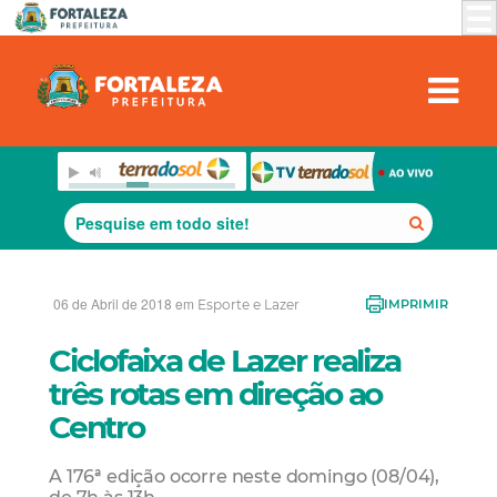
06 de Abril de 2018 em
Esporte e Lazer
IMPRIMIR
Ciclofaixa de Lazer realiza
três rotas em direção ao
Centro
A 176ª edição ocorre neste domingo (08/04),