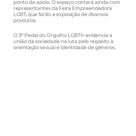
ponto de apoio. O espaço contará ainda com
representantes da Feira Empreendedora
LGBT, que farão a exposição de diversos
produtos.
O 3º Pedal do Orgulho LGBTI+ evidencia a
união da sociedade na luta pelo respeito à
orientação sexual e identidade de gêneros.
“Há três anos iniciamos este evento com o
propósito de dar ainda mais visibilidade à luta
pela igualdade de direitos e reconhecimento
da diversidade sexual. Desde então, o pedal
só cresce, reunindo ciclistas, famílias e
crianças. Estamos mais uma vez felizes em
mostrar o orgulho que temos dos nossos
filhos”, destaca Gioconda Aguiar,
coordenadora do coletivo Mães da
Resistência.
O município de Fortaleza é hoje referência
em nível nacional e internacional com relação
à legislação LGBT. "Além de ser um evento em