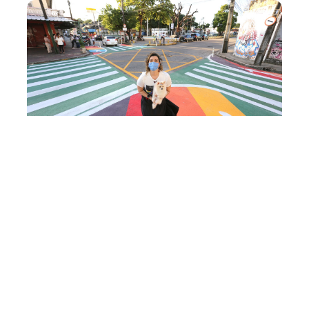
Sexta, 30 Abril 2021 11:50
Primeira-dama de
Fortaleza, Natália
Herculano, afirma que
apoiará novas ações de
combate à LGBTfobia
A Primeira-dama de Fortaleza, Natália Herculano, afirmou
que continuará apoiando ações de combate à LGBTfobia.