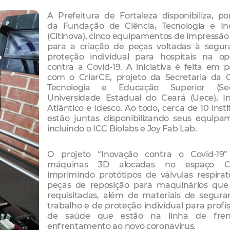
A Prefeitura de Fortaleza
disponibiliza, p
da
Fundação de Ciência, Tecnologia e In
(Citinova), cinco equipamentos de impressã
para a criação de peças voltadas à segur
proteção individual para hospitais na op
contra a Covid-19. A iniciativa é feita em p
com o CriarCE, projeto da Secretaria da C
Tecnologia e Educação Superior (Seci
Universidade Estadual do Ceará (Uece), In
Atlântico e Idesco. Ao todo, cerca de 10 insti
estão juntas disponibilizando seus equipa
incluindo o ICC Biolabs e Joy Fab Lab.
O projeto “Inovação contra o Covid-19”
máquinas 3D alocadas no espaço Cr
imprimindo protótipos de válvulas respirat
peças de reposição para maquinários que
requisitadas, além de materiais de segur
trabalho e de proteção individual para profis
de saúde que estão na linha de fre
enfrentamento ao novo coronavírus.