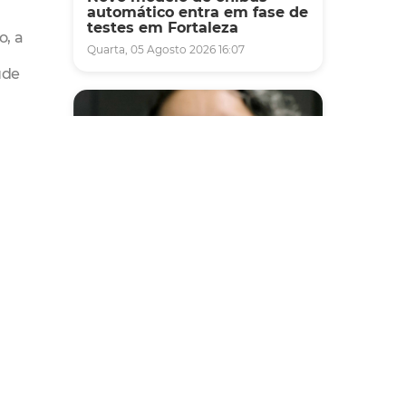
automático entra em fase de
testes em Fortaleza
o, a
Quarta, 05 Agosto 2026 16:07
úde
Saúde
Fortaleza terá seis postos de
saúde abertos neste sábado
e domingo (1º e 2/8) para
atendimento à população
Sexta, 31 Julho 2026 16:34