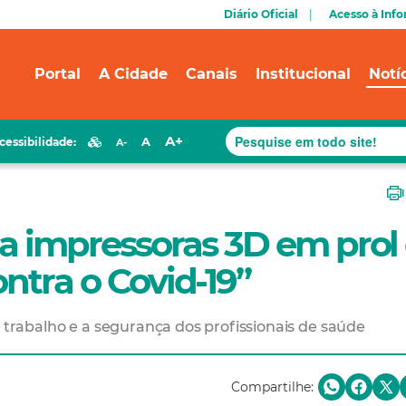
Diário Oficial
Acesso à Inf
Portal
A Cidade
Canais
Institucional
Notí
A+
A
cessibilidade:
A-
iza impressoras 3D em prol
ntra o Covid-19”
e trabalho e a segurança dos profissionais de saúde
Compartilhe: