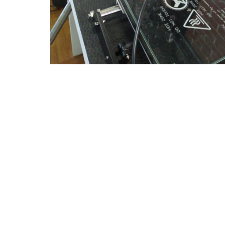
O projeto “Inovação contra o Covid-19” usará máquin
alocadas no espaço CriarCE
Citinova
Tecnologia
FortalezaContraCoronavír