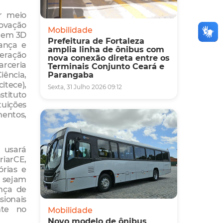
or meio
ovação
Mobilidade
o em 3D
Prefeitura de Fortaleza
ança e
amplia linha de ônibus com
eração
nova conexão direta entre os
arceria
Terminais Conjunto Ceará e
iência,
Parangaba
tece),
Sexta, 31 Julho 2026 09:12
stituto
tuições
mentos,
 usará
iarCE,
órias e
 sejam
ança de
sionais
nte no
Mobilidade
Novo modelo de ônibus