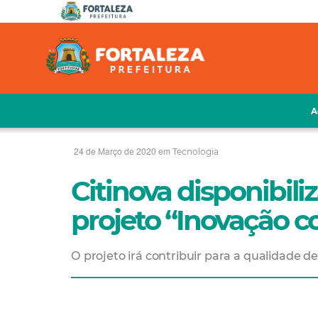
A
24 de Março de 2020 em
Tecnologia
Citinova disponibil
projeto “Inovação co
O projeto irá contribuir para a qualidade d