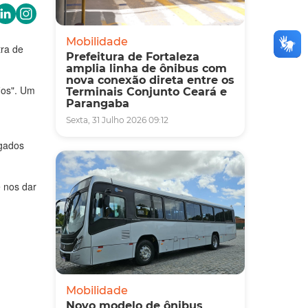
Mobilidade
tra de
Prefeitura de Fortaleza
amplia linha de ônibus com
nova conexão direta entre os
ios". Um
Terminais Conjunto Ceará e
Parangaba
Sexta, 31 Julho 2026 09:12
lgados
e nos dar
Mobilidade
Novo modelo de ônibus