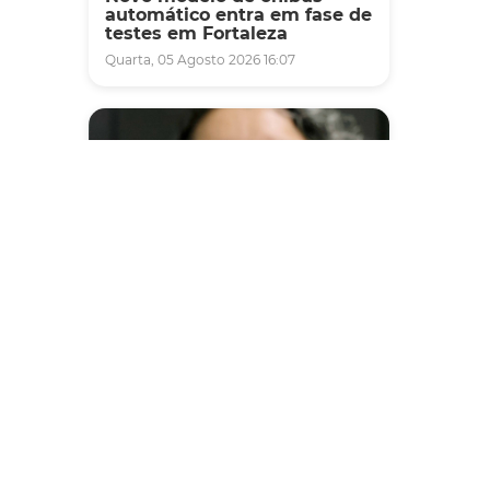
automático entra em fase de
testes em Fortaleza
Quarta, 05 Agosto 2026 16:07
Saúde
Fortaleza terá seis postos de
saúde abertos neste sábado
e domingo (1º e 2/8) para
atendimento à população
Sexta, 31 Julho 2026 16:34