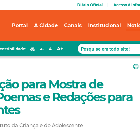
Diário Oficial
Acesso à Inf
Portal
A Cidade
Canais
Institucional
Notí
A+
A
cessibilidade:
A-
ção para Mostra de
 Poemas e Redações para
ntes
atuto da Criança e do Adolescente