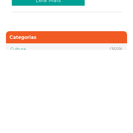
Leia Mais
Categorias
Cultura
(3659)
Economia
(1661)
Esporte e Lazer
(1128)
Infraestrutura
(957)
Juventude
(1948)
Meio ambiente
(1437)
Mobilidade
(2877)
Social
(1985)