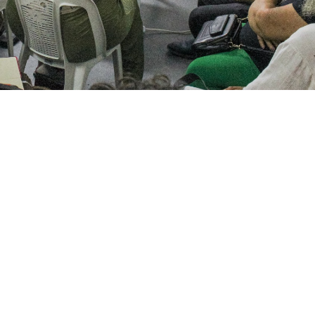
do pela Coordenaria de Regularização Fundiária (Coref), com atribuições, 
e ensino superior e empresas
e Fortaleza (Comhap) promoveu, nesta sexta-feira (28/3)
ebate sobre o processo de regularização fundiária reali
 presidente do Comhap e secretário da Secretaria do
o, na sede da Habitafor, e contou com a participação de
vidadas.
ho realizado pela Coordenaria de Regularização Fundiária
ontratos vigentes com Organizações da Sociedade Civil (O