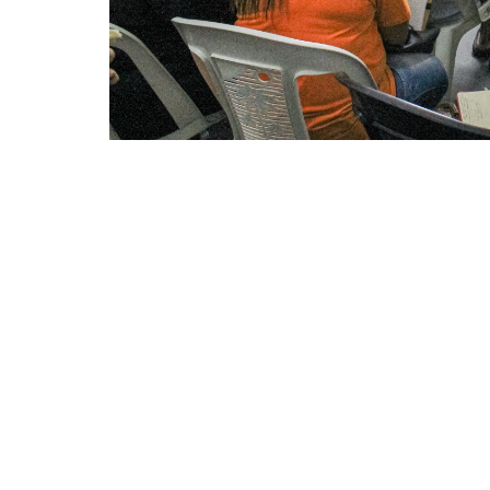
Durante a reunião, foi apresentado o trabalho realiza
técnica e contratos vigentes com OSCs, instituições d
O Conselho Municipal de Habitação Popular d
segunda reunião de 2025 do colegiado, com d
no município. O encontro foi conduzido pelo
Desenvolvimento Habitacional, Jonas Dezidor
membros do Conselho, além de pessoas con
Durante a reunião, foi apresentado o trabal
(Coref), com atribuições, equipe técnica e c