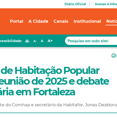
Diário Oficial
Acesso à Inf
Portal
A Cidade
Canais
Institucional
Notí
A+
A
cessibilidade:
A-
 de Habitação Popular
união de 2025 e debate
ária em Fortaleza
te do Comhap e secretário da Habitafor, Jonas Dezidoro