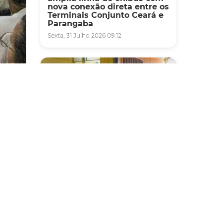
nova conexão direta entre os
Terminais Conjunto Ceará e
Parangaba
Sexta, 31 Julho 2026 09:12
equipe
, a
zado
Fiscalização
Agefis apreende cerca de
 14
duas toneladas de alimentos
impróprios para consumo
em supermercado de
Messejana
Quinta, 30 Julho 2026 13:01
SCs),