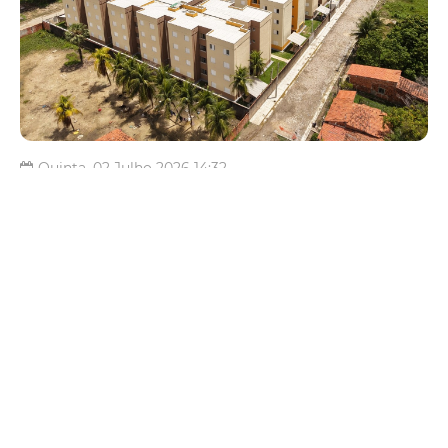
Quinta, 02 Julho 2026 14:32
Prefeitura publica lista final
de beneficiários do
Residencial Santa Mônica;
famílias são convocadas para
reunião
A Prefeitura de Fortaleza, por meio da Secretaria Municipal do
Desenvolvimento Habitacional (Habitafor), concluiu a seleção
das famílias beneficiárias do Residencial Santa Mônica e
convoca os contemplados para reuniões de orientação, que
acontecerão nos dias 7 e 8 de julho, no auditório ...