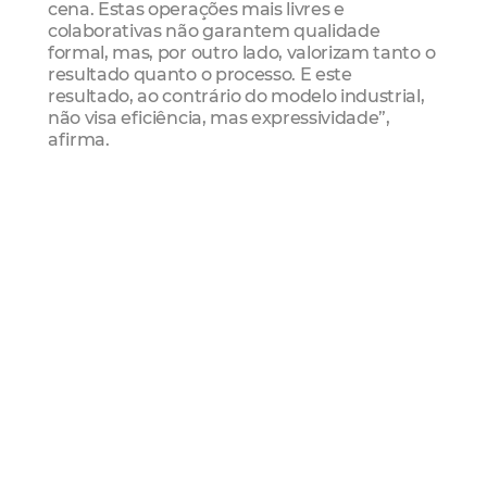
cena. Estas operações mais livres e
colaborativas não garantem qualidade
formal, mas, por outro lado, valorizam tanto o
resultado quanto o processo. E este
resultado, ao contrário do modelo industrial,
não visa eficiência, mas expressividade”,
afirma.
O crítico e diretor destaca ainda algumas
produções cearenses que têm se destacado
em festivais brasileiros e internacionais com
esta dinâmica de trabalho, seja com
organização de coletivo, seja com a
manutenção de hierarquias, mas com maior
colaboração.
A conversa com os presentes deve seguir
trazendo estas reflexões e outras que
circundam a recente produção
cinematográfica brasileira.